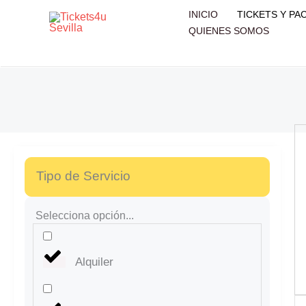
Ir
INICIO
TICKETS Y PA
al
QUIENES SOMOS
contenido
Tipo de Servicio
Selecciona opción...
Alquiler