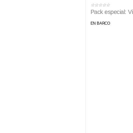
Valorado
☆
☆
☆
☆
☆
Pack especial: Vis
con
5
EN BARCO
de
5