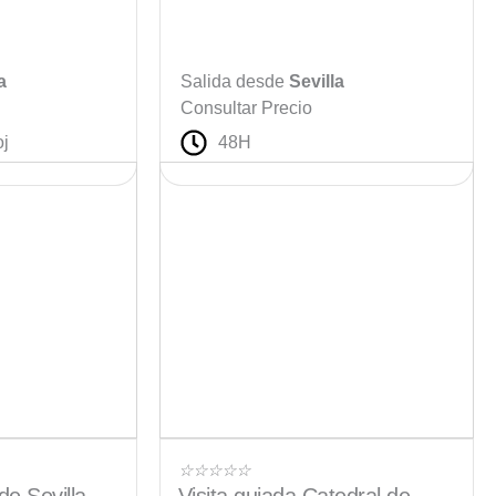
a
Salida desde
Sevilla
Consultar Precio
oj
48H
Valorado
☆
☆
☆
☆
☆
con