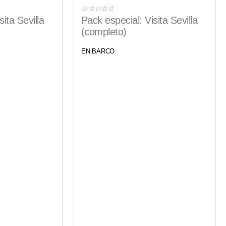
Valorado
☆
☆
☆
☆
☆
ita Sevilla
Pack especial: Visita Sevilla
con
(completo)
5
de
EN BARCO
5