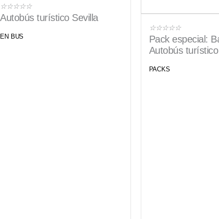
Valorado
☆
☆
☆
☆
☆
Autobús turístico Sevilla
con
Valorado
☆
☆
☆
☆
☆
5
EN BUS
Pack especial: B
con
de
Autobús turístico
5
5
de
PACKS
5