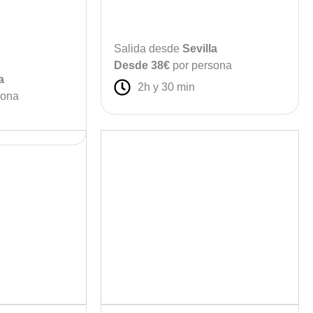
Salida desde
Sevilla
Desde 38€
por persona
a
2h y 30 min
sona