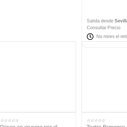
Salida desde
Sevill
Consultar Precio
No mires el rel
Valorado
Valorado
☆
☆
☆
☆
☆
☆
☆
☆
☆
☆
con
con