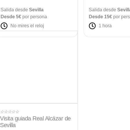
Salida desde
Sevilla
Salida desde
Sevill
Desde 5€
por persona
Desde 15€
por per
No mires el reloj
1 hora
Valorado
☆
☆
☆
☆
☆
Visita guiada Real Alcázar de
con
Sevilla
5