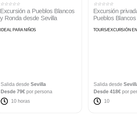
Valorado
Valorado
☆
☆
☆
☆
☆
☆
☆
☆
☆
☆
Excursión a Pueblos Blancos
Excursión privad
con
con
y Ronda desde Sevilla
Pueblos Blancos
5
5
de
de
IDEAL PARA NIÑOS
TOURS/EXCURSIÓN E
5
5
Salida desde
Sevilla
Salida desde
Sevill
Desde 79€
por persona
Desde 418€
por pe
10 horas
10