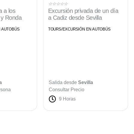
Valorado
☆
☆
☆
☆
☆
a a los
Excursión privada de un día
con
 y Ronda
a Cadiz desde Sevilla
5
de
N AUTOBÚS
TOURS/EXCURSIÓN EN AUTOBÚS
5
a
Salida desde
Sevilla
rsona
Consultar Precio
9 Horas