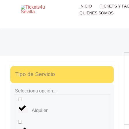
Ir
INICIO
TICKETS Y PA
al
QUIENES SOMOS
contenido
Tipo de Servicio
Selecciona opción...
Alquiler