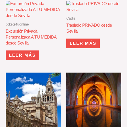
Cádiz
tickets4uonline
Traslado PRIVADO desde
Excursión Privada
Sevilla
Personalizada A TU MEDIDA
desde Sevilla
LEER MÁS
LEER MÁS